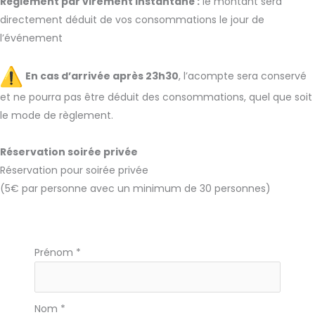
Règlement par virement instantané :
le montant sera
directement déduit de vos consommations le jour de
l’événement
En cas d’arrivée après 23h30
, l’acompte sera conservé
et ne pourra pas être déduit des consommations, quel que soit
le mode de règlement.
Réservation soirée privée
Réservation pour soirée privée
(5€ par personne avec un minimum de 30 personnes)
Formulaire
Prénom
*
simple
avec
téléphone
Nom
*