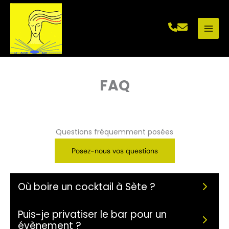
Aller
au
contenu
FAQ
Questions fréquemment posées
Posez-nous vos questions
Où boire un cocktail à Sète ?
Puis-je privatiser le bar pour un
évènement ?