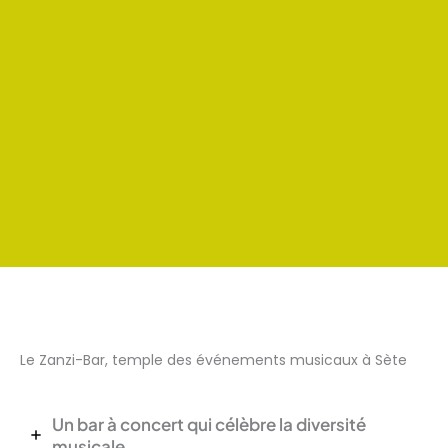
Envoyer
Si vous êtes un humain, ne remplissez pas ce champ.
Le Zanzi-Bar, temple des événements musicaux à Sète
Un bar à concert qui célèbre la diversité
musicale