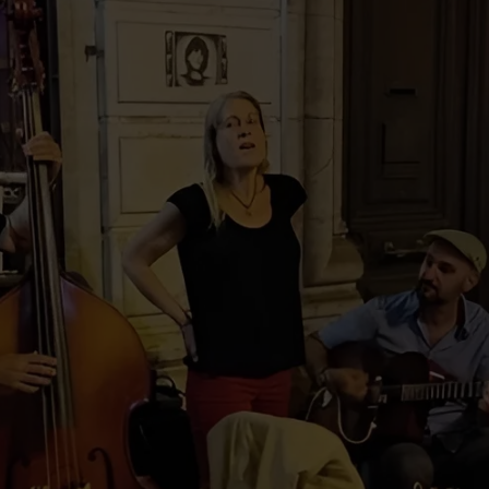
r à concert à
e : découvrez
notre
ogrammation
énementielle
DES SOIRÉES INOUBLIABLES CHAQUE
Laissez-vous imprégner par l’ambiance f
Zanzi-Bar ! Concerts live, soirées jazz, 
karaoké et cabarets rythment notre ca