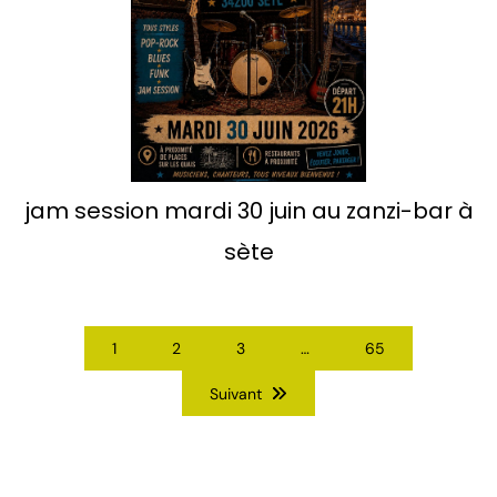
jam session mardi 30 juin au zanzi-bar à
sète
1
2
3
…
65
Suivant