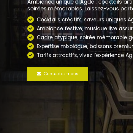
Ambiance unique à Agde : cocktails arti
soirées mémorables. Laissez-vous porter 
Cocktails créatifs, saveurs uniques A
Ambiance festive, musique live assur
Cadre atypique, soirée mémorable ga
Expertise mixologue, boissons premiu
Tarifs attractifs, vivez l’expérience Ag
Contactez-nous