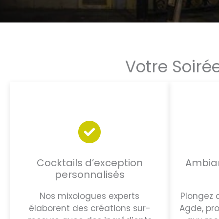
Votre Soiré
Cocktails d’exception
Ambian
personnalisés
Nos mixologues experts
Plongez 
élaborent des créations sur-
Agde, pro