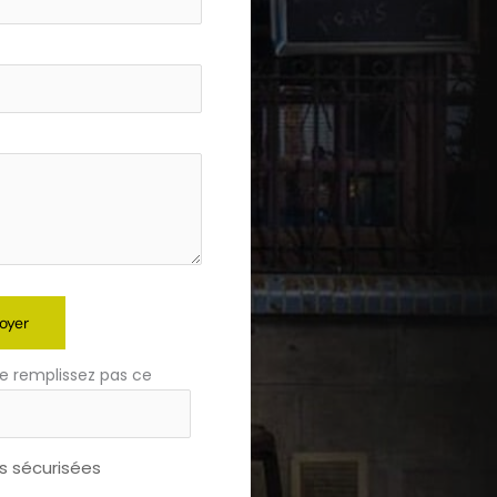
oyer
e remplissez pas ce
 sécurisées