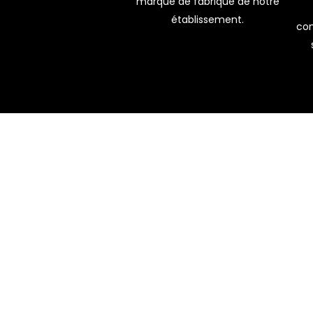
marque de fabrique de notre
établissement.
con