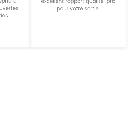
sphère
excellent rapport qualité-prix
uvertes
pour votre sortie.
ies.