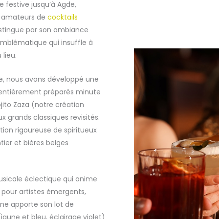
e festive jusqu’à Agde,
x amateurs de
cocktails
distingue par son ambiance
emblématique qui insuffle à
lieu.
te, nous avons développé une
 entièrement préparés minute
jito Zaza (notre création
 grands classiques revisités.
ion rigoureuse de spiritueux
ier et bières belges
sicale éclectique qui anime
s pour artistes émergents,
ne apporte son lot de
aune et bleu, éclairage violet)