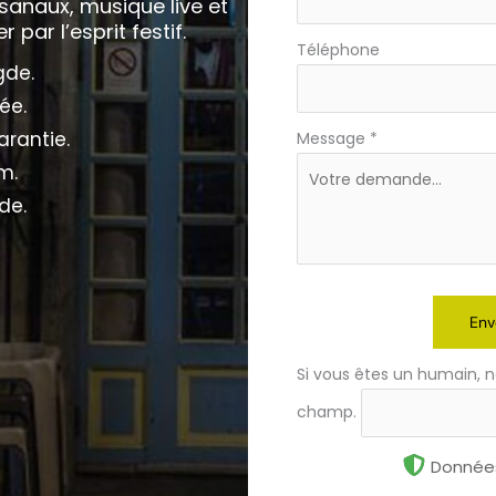
sanaux, musique live et
par l’esprit festif.
Téléphone
gde.
ée.
rantie.
Message
*
m.
de.
Env
Si vous êtes un humain, n
champ.
Données