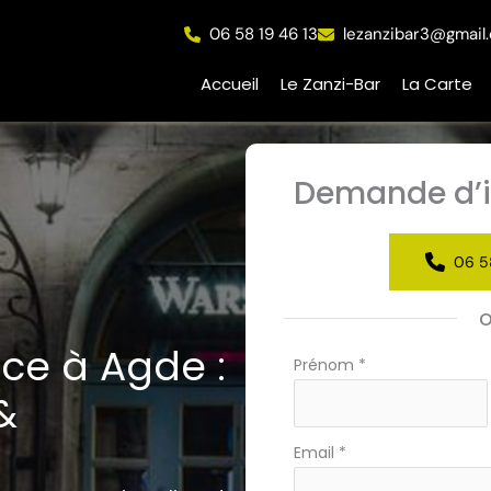
06 58 19 46 13
lezanzibar3@gmail
Accueil
Le Zanzi-Bar
La Carte
Demande d’i
06 5
ce à Agde :
Formulaire
Prénom
*
simple
&
avec
téléphone
Email
*