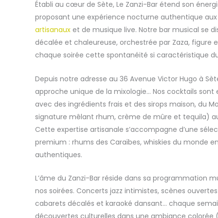
Établi au cœur de Sète, Le Zanzi-Bar étend son énergi
proposant une expérience nocturne authentique au
artisanaux
et de musique live. Notre bar musical se 
décalée et chaleureuse, orchestrée par Zaza, figure 
chaque soirée cette spontanéité si caractéristique du 
Depuis notre adresse au 36 Avenue Victor Hugo à Sè
approche unique de la mixologie… Nos cocktails sont
avec des ingrédients frais et des sirops maison, du Mo
signature mêlant rhum, crème de mûre et tequila) aux
Cette expertise artisanale s’accompagne d’une sélect
premium : rhums des Caraïbes, whiskies du monde ent
authentiques.
L’âme du Zanzi-Bar réside dans sa programmation mu
nos soirées. Concerts jazz intimistes, scènes ouverte
cabarets décalés et karaoké dansant… chaque semai
découvertes culturelles dans une ambiance colorée (j