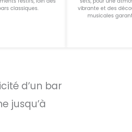
ents festifs, loin des
sets, pour une atmo
bars classiques.
vibrante et des déco
musicales garant
icité d’un bar
e jusqu’à