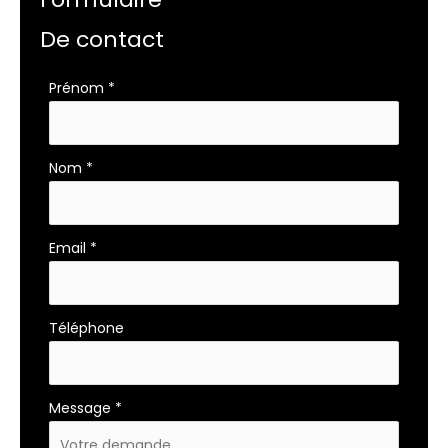
De contact
Formulaire
Prénom
*
simple
avec
téléphone
Nom
*
Email
*
Téléphone
Message
*