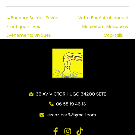
←
Bar pour Soirées Privées
Votre Bar à Ambiance à
Frontignan : Vos
Marseillan : Musique &
Événements Uniques
Cocktails
→
36 AV VICTOR HUGO 34200 SETE
06 58 19 46 13
lezanzibar3@gmail.com