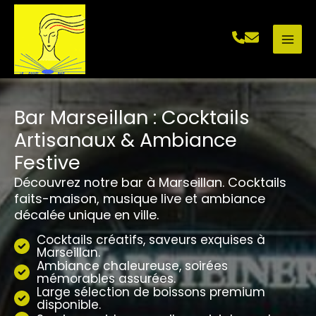
Aller
au
contenu
Bar Marseillan : Cocktails
Artisanaux & Ambiance
Festive
Découvrez notre bar à Marseillan. Cocktails
faits-maison, musique live et ambiance
décalée unique en ville.
Cocktails créatifs, saveurs exquises à
Marseillan.
Ambiance chaleureuse, soirées
mémorables assurées.
Large sélection de boissons premium
disponible.