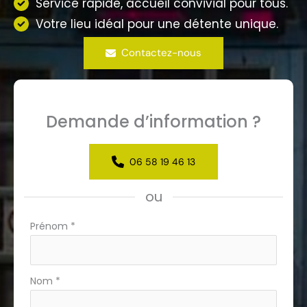
Service rapide, accueil convivial pour tous.
Votre lieu idéal pour une détente unique.
Contactez-nous
Demande d’information ?
06 58 19 46 13
ou
Formulaire
Prénom
*
simple
avec
téléphone
Nom
*