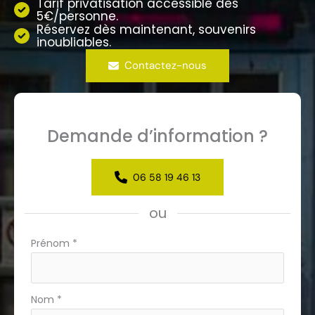
Tarif privatisation accessible dès
5€/personne.
Réservez dès maintenant, souvenirs
inoubliables.
Contactez-nous
Demande d’information ?
06 58 19 46 13
ou
Formulaire
Prénom
*
simple
avec
téléphone
Nom
*