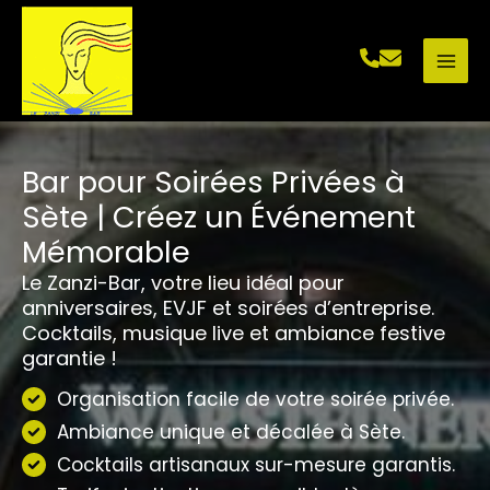
Aller
au
contenu
Bar pour Soirées Privées à
Sète | Créez un Événement
Mémorable
Le Zanzi-Bar, votre lieu idéal pour
anniversaires, EVJF et soirées d’entreprise.
Cocktails, musique live et ambiance festive
garantie !
Organisation facile de votre soirée privée.
Ambiance unique et décalée à Sète.
Cocktails artisanaux sur-mesure garantis.