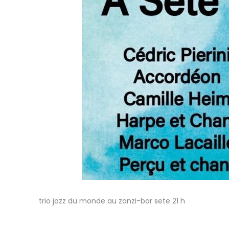
trio jazz du monde au zanzi-bar sete 21 h