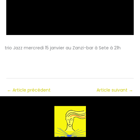
trio Jazz mercredi 15 janvier au Zanzi-bar à Sete à 21h
←
Article précédent
Article suivant
→