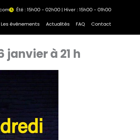
.com
Été : 15h00 - 02h00 | Hiver : 15h00 - 01h00
Les événements
Actualités
FAQ
Contact
 janvier à 21 h