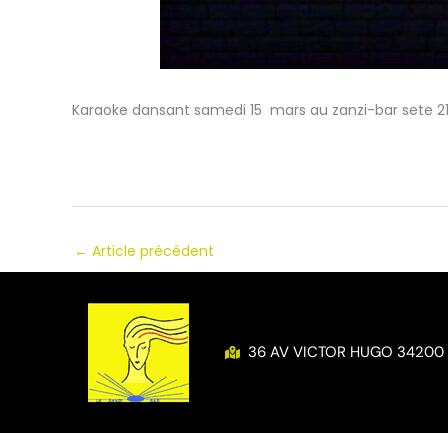
Karaoke dansant samedi 15 mars au zanzi-bar sete 21
←
Article précédent
36 AV VICTOR HUGO 34200 