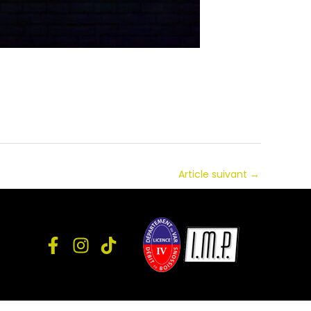
Article suivant
→