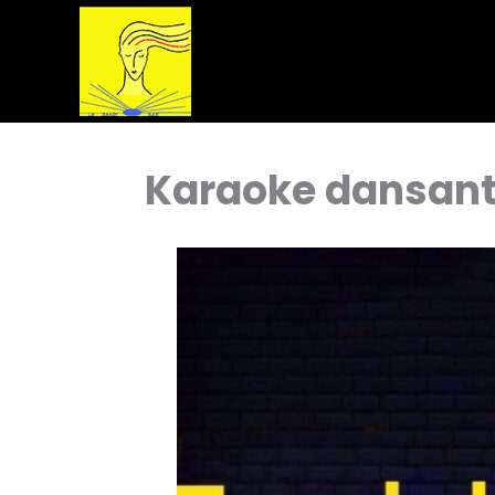
Aller
au
contenu
Karaoke dansant 