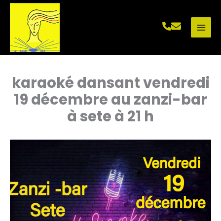
Aller
au
contenu
karaoké dansant vendredi
19 décembre au zanzi-bar
à sete à 21 h