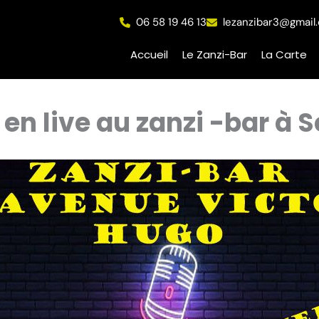
06 58 19 46 13
lezanzibar3@gmail
Accueil
Le Zanzi-Bar
La Carte
en live au zanzi -bar à Se