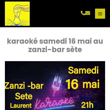
Aller
au
contenu
karaoké samedi 16 mai au
zanzi-bar sète