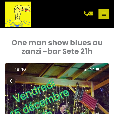
Aller
au
contenu
One man show blues au
zanzi -bar Sete 21h