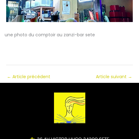
une photo du comptoir au zanzi-bar sete
←
Article précédent
Article suivant
→