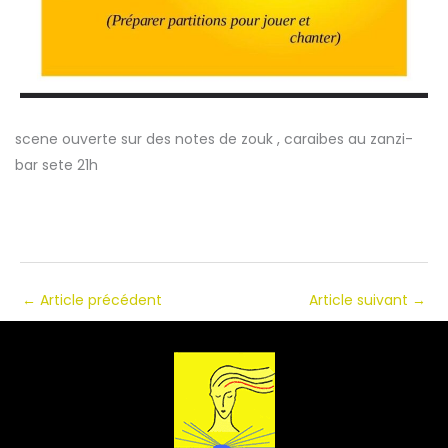
scene ouverte sur des notes de zouk , caraibes au zanzi-
bar sete 21h
←
Article précédent
Article suivant
→