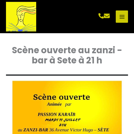
Aller
au
contenu
Scène ouverte au zanzi -
bar à Sete à 21 h