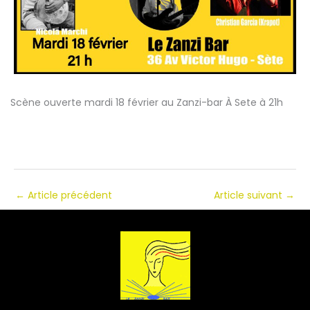
Scène ouverte mardi 18 février au Zanzi-bar À Sete à 21h
←
Article précédent
Article suivant
→