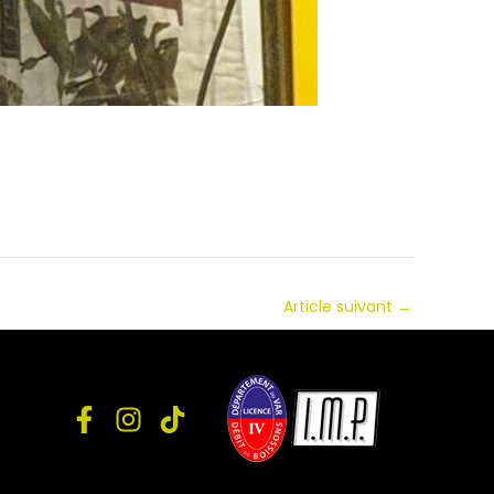
Article suivant
→