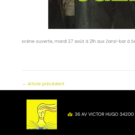
scène ouverte, mardi 27 août à 21h aux Zanzi-bar à S
←
Article précédent
36 AV VICTOR HUGO 34200 