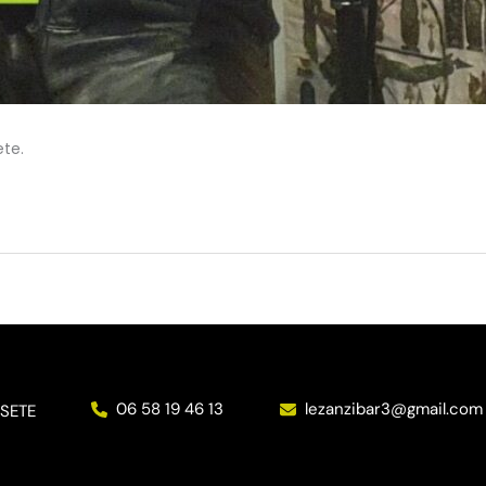
ete.
06 58 19 46 13
lezanzibar3@gmail.com
SETE