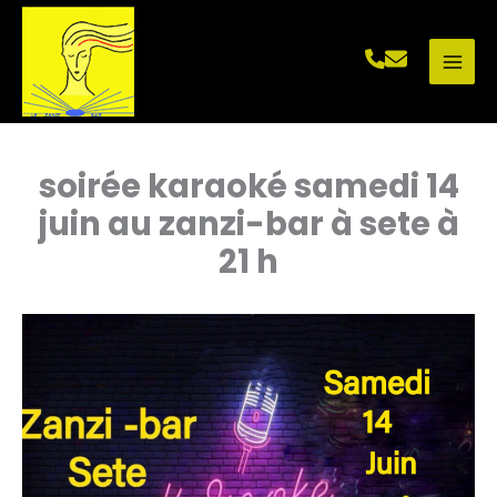
Aller
au
contenu
soirée karaoké samedi 14
juin au zanzi-bar à sete à
21 h