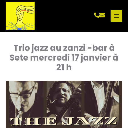
Aller
au
contenu
Trio jazz au zanzi -bar à
Sete mercredi 17 janvier à
21 h