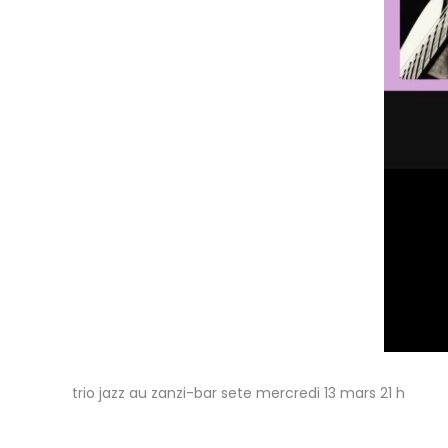
trio jazz au zanzi-bar sete mercredi 13 mars 21 h