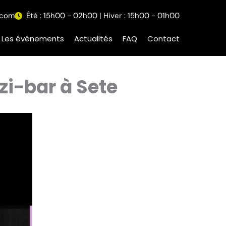
.com
Été : 15h00 - 02h00 | Hiver : 15h00 - 01h00
Les événements
Actualités
FAQ
Contact
nzi-bar à Sete