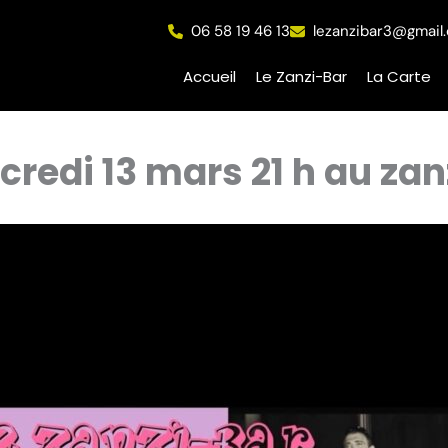
06 58 19 46 13
lezanzibar3@gmail
Accueil
Le Zanzi-Bar
La Carte
credi 13 mars 21 h au za