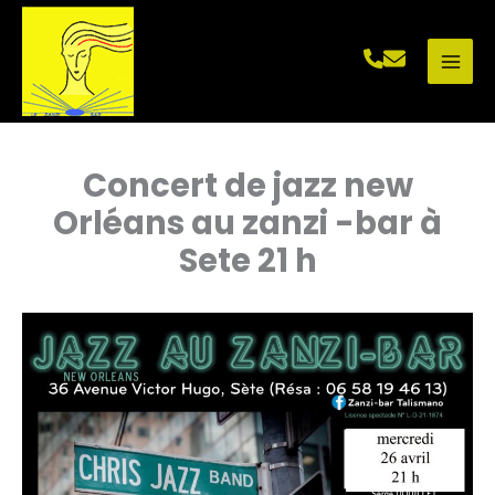
Aller
au
contenu
Concert de jazz new
Orléans au zanzi -bar à
Sete 21 h