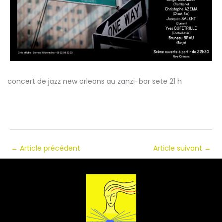
concert de jazz new orleans au zanzi-bar sete 21 h
←
Article précédent
Article suivant
→