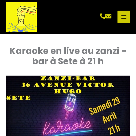
Aller
au
contenu
Karaoke en live au zanzi -
bar à Sete à 21 h