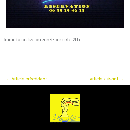
karaoke en live au zanzi-bar sete 21 h
←
Article précédent
Article suivant
→