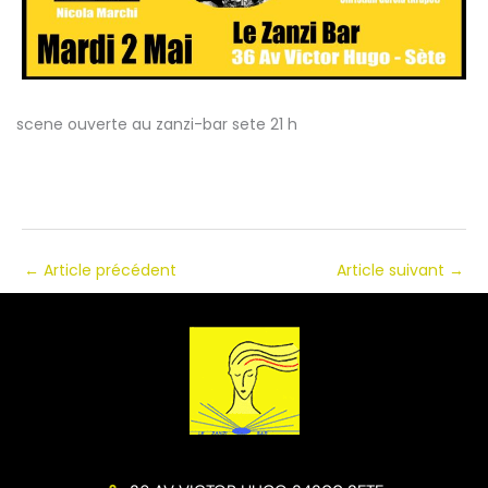
scene ouverte au zanzi-bar sete 21 h
←
Article précédent
Article suivant
→